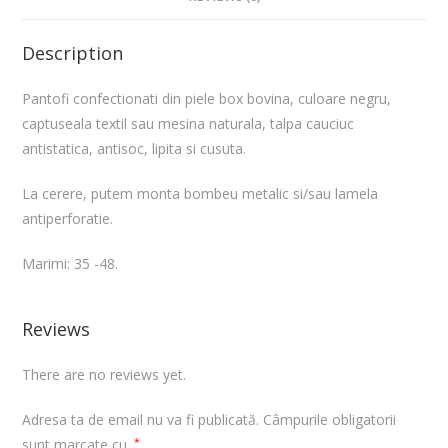
Description
Pantofi confectionati din piele box bovina, culoare negru,
captuseala textil sau mesina naturala, talpa cauciuc
antistatica, antisoc, lipita si cusuta.
La cerere, putem monta bombeu metalic si/sau lamela
antiperforatie.
Marimi: 35 -48.
Reviews
There are no reviews yet.
Adresa ta de email nu va fi publicată.
Câmpurile obligatorii
sunt marcate cu
*